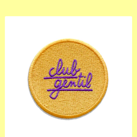
F
E
A
T
U
R
E
D
P
R
O
D