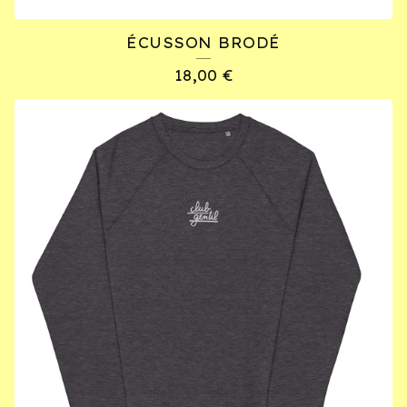
U
C
ÉCUSSON BRODÉ
T
18,00
€
S